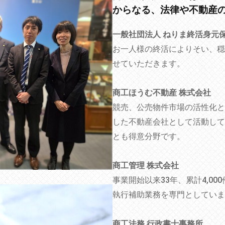
からなる、法律や不動産
一般社団法人 ねりま終活身元
お一人様の終活によりそい、穏
せていただきます。
商工ほうむ不動産 株式会社
競売、公売物件市場の活性化と
した不動産会社として活動して
とも得意分野です。
商工管理 株式会社
事業開始以来33年、累計4,0
執行補助業務を専門としていま
商工法務 行政書士事務所