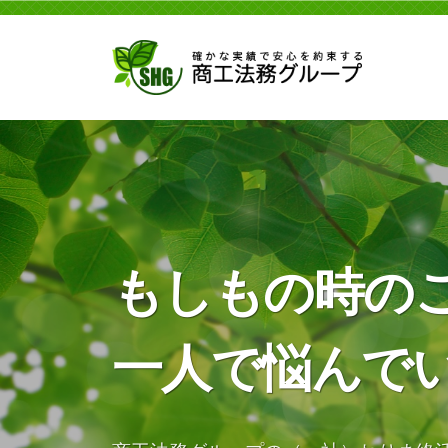
工
コ
法
ン
務
テ
グ
ン
商
ル
商
ツ
ー
工
工
へ
プ
法
法
ス
務
務
キ
グ
グ
ッ
ル
ル
もしもの時の
プ
ー
ー
プ
プ
は
一人で悩んで
安
全
な