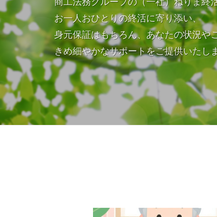
商工法務グループの（一社）ねりま終
競
お一人おひとりの終活に寄り添い、
売
物
身元保証はもちろん、あなたの状況や
件
きめ細やかなサポートをご提供いたし
取
引
を
ご
提
供
し
ま
ホ
す
。
ー
競
売