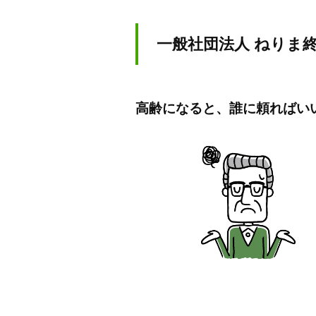
ま
か
一般社団法人 ねりま
せ
く
だ
高齢になると、誰に頼ればい
さ
い
。