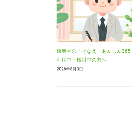
ム
不
動
2025
年
産
5
、
月
許
10
認
練馬区の「そなえ・あんしん365
日
可
利用中・検討中の方へ
by
、
2026年8月3日
shg-
相
admin
続
、
遺
言
も
お