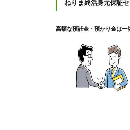
ねりま終活身元保証セ
ま
か
せ
高額な預託金・預かり金は一
く
だ
さ
い
。