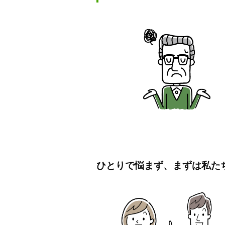
活・
競
売
身
物
件
元
取
保
引
を
証
ご
提
2026
供
年
し
6
ひとりで悩まず、まずは私た
ま
月
す
28
。
日
競
by
売