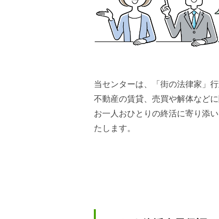
shg-
不
admin
動
産
、
許
当センターは、「街の法律家」行
認
可
不動産の賃貸、売買や解体などに
、
お一人おひとりの終活に寄り添い
相
たします。
続
、
遺
言
も
お