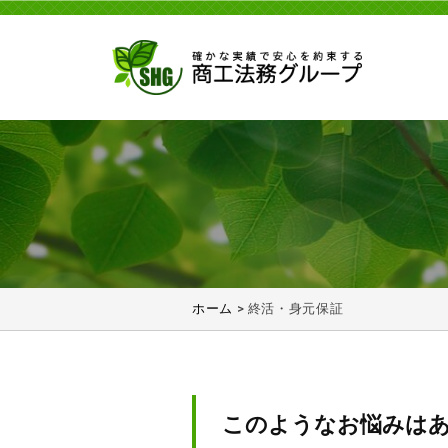
工
コ
法
ン
務
テ
グ
ン
商
ル
商
ツ
ー
工
工
へ
プ
法
法
ス
務
務
キ
グ
グ
ッ
ル
ル
プ
ー
ー
ホーム
>
終活・身元保証
プ
プ
は
安
全
終
このようなお悩みは
な